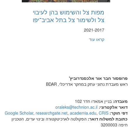
מפות צל והשימוש בהן לעיבוי
צל ולשימור צל בתל אביב־יפו
2021-2017
about מפות צל והשימוש בהן לעיבוי צל ולשימור צל בתל אביב־יפו
קראו עוד
פרופסור חבר אור אלכסנדרוביץ'
ראש מעבדת נתוני עתק במחקר אדריכלי, BDAR
מעבדה:
בניין אמאדו חדר 102
דואר אלקטרוני:
oraleks@technion.ac.il
דפי חוקר:
Google Scholar
CRIS
,
academia.edu
,
researchgate.net
,
כתובת למשלוח דואר:
הפקולטה לארכיטקטורה ובינוי ערים, הטכניון
חיפה 3200003