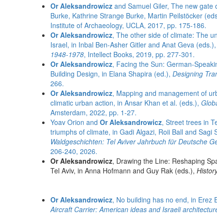
Or Aleksandrowicz
and Samuel Giler, The new gate of
Burke, Kathrine Strange Burke, Martin Peilstöcker (eds
Institute of Archaeology, UCLA, 2017, pp. 175-186.
Or Aleksandrowicz
, The other side of climate: The uns
Israel, in Inbal Ben-Asher Gitler and Anat Geva (eds.)
1948-1978
, Intellect Books, 2019, pp. 277-301.
Or Aleksandrowicz
, Facing the Sun: German-Speaking
Building Design, in Elana Shapira (ed.),
Designing Tra
266.
Or Aleksandrowicz
, Mapping and management of urb
climatic urban action, in Ansar Khan et al. (eds.),
Globa
Amsterdam, 2022, pp. 1-27.
Yoav Orion and
Or Aleksandrowicz
, Street trees in 
triumphs of climate, in Gadi Algazi, Roii Ball and Sagi
Waldgeschichten: Tel Aviver Jahrbuch für Deutsche G
206-240, 2026.
Or Aleksandrowicz
, Drawing the Line: Reshaping Spat
Tel Aviv, in Anna Hofmann and Guy Rak (eds.),
Histor
Or Aleksandrowicz
, No building has no end, in Erez 
Aircraft Carrier: American ideas and Israeli architectur