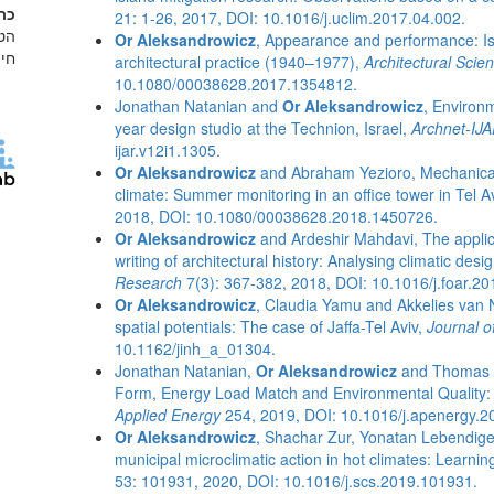
כת
21: 1-26, 2017, DOI: 10.1016/j.uclim.2017.04.002.
הטכ
Or Aleksandrowicz
, Appearance and performance: Isra
חיפה 
architectural practice (1940–1977),
Architectural Scie
10.1080/00038628.2017.1354812.
Jonathan Natanian and
Or Aleksandrowicz
, Environm
year design studio at the Technion, Israel,
Archnet-IJ
ijar.v12i1.1305.
Or Aleksandrowicz
and Abraham Yezioro, Mechanicall
climate: Summer monitoring in an office tower in Tel A
2018, DOI: 10.1080/00038628.2018.1450726.
Or Aleksandrowicz
and Ardeshir Mahdavi, The applica
writing of architectural history: Analysing climatic desi
Research
7(3): 367-382, 2018, DOI: 10.1016/j.foar.20
Or Aleksandrowicz
, Claudia Yamu and Akkelies van Ne
spatial potentials: The case of Jaffa-Tel Aviv,
Journal of
10.1162/jinh_a_01304.
Jonathan Natanian,
Or Aleksandrowicz
and Thomas A
Form, Energy Load Match and Environmental Quality: 
Applied Energy
254, 2019, DOI: 10.1016/j.apenergy.2
Or Aleksandrowicz
, Shachar Zur, Yonatan Lebendige
municipal microclimatic action in hot climates: Learnin
53: 101931, 2020, DOI: 10.1016/j.scs.2019.101931.