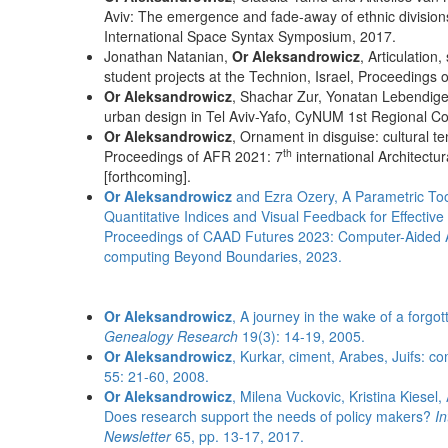
Aviv: The emergence and fade-away of ethnic division
International Space Syntax Symposium, 2017.
Jonathan Natanian,
Or Aleksandrowicz
, Articulation
student projects at the Technion, Israel, Proceedings
Or Aleksandrowicz
, Shachar Zur, Yonatan Lebendige
urban design in Tel Aviv-Yafo, CyNUM 1st Regional C
Or Aleksandrowicz
, Ornament in disguise: cultural te
th
Proceedings of AFR 2021: 7
international Architect
[forthcoming].
Or Aleksandrowicz
and Ezra Ozery, A Parametric To
Quantitative Indices and Visual Feedback for Effective 
Proceedings of CAAD Futures 2023: Computer-Aided
computing Beyond Boundaries, 2023.
Or Aleksandrowicz
, A journey in the wake of a forgo
Genealogy Research
19(3): 14-19, 2005.
Or Aleksandrowicz
, Kurkar, ciment, Arabes, Juifs: c
55: 21-60, 2008.
Or Aleksandrowicz
, Milena Vuckovic, Kristina Kiesel
Does research support the needs of policy makers?
In
Newsletter
65, pp. 13-17, 2017.