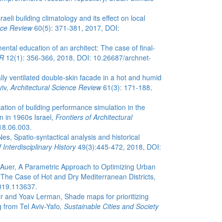
eli building climatology and its effect on local
nce Review
60(5): 371-381, 2017, DOI:
ental education of an architect: The case of final-
AR
12(1): 356-366, 2018, DOI: 10.26687/archnet-
y ventilated double-skin facade in a hot and humid
viv,
Architectural Science Review
61(3): 171-188,
tion of building performance simulation in the
gn in 1960s Israel,
Frontiers of Architectural
18.06.003.
s, Spatio-syntactical analysis and historical
 Interdisciplinary History
49(3):445-472, 2018, DOI:
uer, A Parametric Approach to Optimizing Urban
The Case of Hot and Dry Mediterranean Districts,
019.113637.
r and Yoav Lerman, Shade maps for prioritizing
g from Tel Aviv-Yafo
, Sustainable Cities and Society