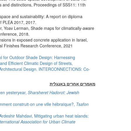
s and distinctions, Proceedings of SSS11: 11th
, space and sustainability: A report on diploma
 of PLEA 2017, 2017.
r, Yoav Lerman, Shade maps for climatically-aware
onference, 2018.
nsions in exposed concrete application in Israel,
ural Finishes Research Conference, 2021
ol for Outdoor Shade Design: Harnessing
and Efficient Climatic Design of Streets,
 Architectural Design. INTERCONNECTIONS: Co-
מאמרים אחרים באנגלית
tten yesteryear,
Sharsheret Hadorot: Jewish
omment construit-on une ville hébraïque?,
Tsafon
, Ardeshir Mahdavi, Mitigating urban heat islands:
ternational Association for Urban Climate