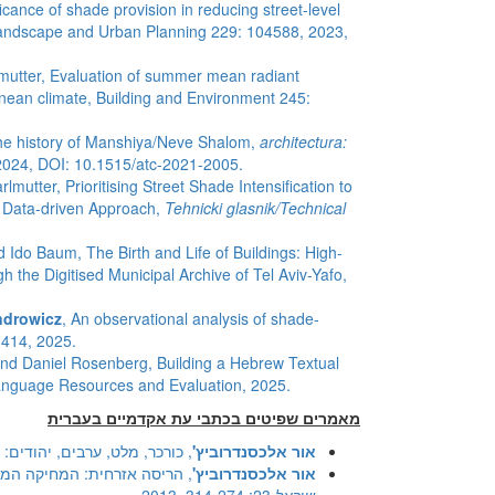
icance of shade provision in reducing street-level
Landscape and Urban Planning 229: 104588, 2023,
mutter, Evaluation of summer mean radiant
anean climate, Building and Environment 245:
the history of Manshiya/Neve Shalom,
architectura:
2024, DOI: 10.1515/atc-2021-2005.
mutter, Prioritising Street Shade Intensification to
 A Data-driven Approach,
Tehnicki glasnik/Technical
 Ido Baum, The Birth and Life of Buildings: High-
gh the Digitised Municipal Archive of Tel Aviv-Yafo,
.
ndrowicz
, An observational analysis of shade-
8-414, 2025.
and Daniel Rosenberg, Building a Hebrew Textual
Language Resources and Evaluation, 2025.
מאמרים שפיטים בכתבי עת אקדמיים בעברית
אור אלכסנדרוביץ'
, כורכר, מלט, ערבים, יהודים: 
אור אלכסנדרוביץ'
, הריסה אזרחית: המחיקה המתוכננת 