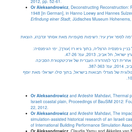
2012, pp. 52-61.
Or Aleksandrowicz
, Deconstructing Reconstruction: 
1948 [in German], in Hanno Loewy and Hannes Sulze
Erfindung einer Stadt
, Jüdisches Museum Hohenems, 
קדמה לספר
ארץ עיר: רשימות מקומיות
מאת אסתר זנדברג, הוצאת
בניין גימנסיה הרצליה, בתוך גיא רז )עורך(,
ימי הגימנסיה:
שראל, תל אביב, 2013, עמ' 47-26.
, אחרית דבר למהדורה העברית של
ארכיטקטורת הסביבה
387-3.
נולוגית של מגדלי תבואות בישראל, בתוך
סילו ישראלי
מאת יוסף
Or Aleksandrowicz
and Ardeshir Mahdavi, Thermal per
Israeli coastal plain, Proceedings of BauSIM 2012: F
22, 2012.
Or Aleksandrowicz
and Ardeshir Mahdavi, The impact 
simulation-assisted historical research of an Israeli 
of International Building Performance Simulation Asso
Or Aleksandrowicz
, Claudia Yamu and Akkelies van N