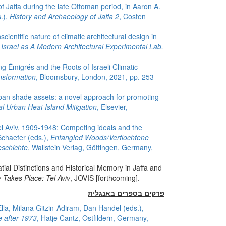
 Jaffa during the late Ottoman period, in Aaron A.
.),
History and Archaeology of Jaffa 2
, Costen
cientific nature of climatic architectural design in
,
Israel as A Modern Architectural Experimental Lab,
 Émigrés and the Roots of Israeli Climatic
nsformation
, Bloomsbury, London, 2021, pp. 253-
an shade assets: a novel approach for promoting
l Urban Heat Island Mitigation
, Elsevier,
Tel Aviv, 1909-1948: Competing ideals and the
 Schaefer (eds.),
Entangled Woods/Verflochtene
eschichte
, Wallstein Verlag, Göttingen, Germany,
ial Distinctions and Historical Memory in Jaffa and
y Takes Place: Tel Aviv
, JOVIS [forthcoming].
פרקים בספרים באנגלית
Ella, Milana Gitzin-Adiram, Dan Handel (eds.),
e after 1973
, Hatje Cantz, Ostfildern, Germany,