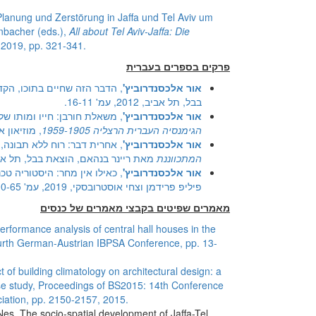
Planung und Zerstörung in Jaffa und Tel Aviv um
nbacher (eds.),
All about Tel Aviv-Jaffa: Die
2019, pp. 321-341.
פרקים בספרים בעברית
אור אלכסנדרוביץ'
, הדבר הזה שחיים בתוכו, ה
בבל, תל אביב, 2012, עמ' 16-11.
אור אלכסנדרוביץ'
, משאלת חורבן: חייו ומותו של 
הגימנסיה העברית הרצליה 1959-1905
, מוזיאון ארץ י
אור אלכסנדרוביץ'
, אחרית דבר: רוח ללא תבונה
המתכווננת
מאת ריינר בנהאם, הוצאת בבל, תל אביב, 2014, עמ' 63
אור אלכסנדרוביץ'
, כאילו אין מחר: היסטוריה טכ
פיליפ פרידמן וצחי אוסטרובסקי, 2019, עמ' 100-65.
מאמרים שפיטים בקבצי מאמרים של כנסים
formance analysis of central hall houses in the
ourth German-Austrian IBPSA Conference, pp. 13-
of building climatology on architectural design: a
case study, Proceedings of BS2015: 14th Conference
ciation, pp. 2150-2157, 2015.
es, The socio-spatial development of Jaffa-Tel