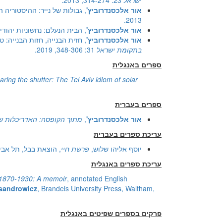
ישראל
23: 314-274, 2013.
אור אלכסנדרוביץ'
, גבולות של נייר: ההיסטוריה 
2013.
אור אלכסנדרוביץ'
, הבית הנעלם: נחשוניות יהודית
אור אלכסנדרוביץ'
, חזית הבנייה, חזות הבנייה:
בתקומת ישראל
31: 348-306, 2019.
ספרים באנגלית
aring the shutter: The Tel Aviv idiom of solar
ספרים בעברית
אור אלכסנדרוביץ'
,
מתוך הקופסה: האדריכלות של 
עריכת ספרים בעברית
יוסף אליהו שלוש,
פרשת חיי
, הוצאת בבל, תל אביב, 05
עריכת ספרים באנגלית
, 1870-1930: A memoir
, annotated English
sandrowicz
, Brandeis University Press, Waltham,
פרקים בספרים שפיטים באנגלית